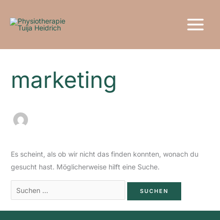
Zum
Suchen
Inhalt
nach:
springen
marketing
Es scheint, als ob wir nicht das finden konnten, wonach du
gesucht hast. Möglicherweise hilft eine Suche.