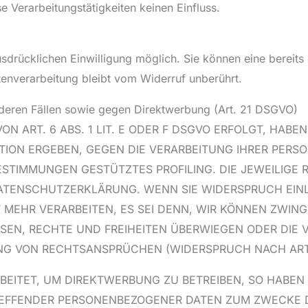
 Verarbeitungstätigkeiten keinen Einfluss.
drücklichen Einwilligung möglich. Sie können eine bereits er
tenverarbeitung bleibt vom Widerruf unberührt.
deren Fällen sowie gegen Direktwerbung (Art. 21 DSGVO)
ART. 6 ABS. 1 LIT. E ODER F DSGVO ERFOLGT, HABEN 
ATION ERGEBEN, GEGEN DIE VERARBEITUNG IHRER PE
 BESTIMMUNGEN GESTÜTZTES PROFILING. DIE JEWEILIG
DATENSCHUTZERKLÄRUNG. WENN SIE WIDERSPRUCH EINL
MEHR VERARBEITEN, ES SEI DENN, WIR KÖNNEN ZWI
SSEN, RECHTE UND FREIHEITEN ÜBERWIEGEN ODER DIE 
 VON RECHTSANSPRÜCHEN (WIDERSPRUCH NACH ART. 2
ITET, UM DIREKTWERBUNG ZU BETREIBEN, SO HABEN S
TREFFENDER PERSONENBEZOGENER DATEN ZUM ZWECKE 